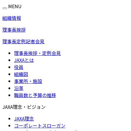
MENU
組織情報
理事長挨拶
理事長定例記者会見
理事長挨拶・定例会見
JAXAとは
役員
組織図
事業所・施設
沿革
職員数と予算の推移
JAXA理念・ビジョン
JAXA理念
コーポレートスローガン