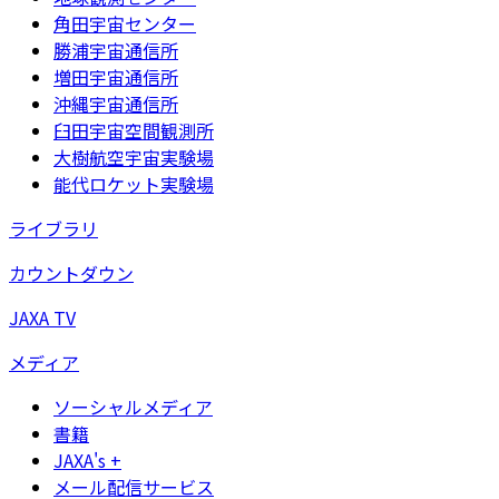
角田宇宙センター
勝浦宇宙通信所
増田宇宙通信所
沖縄宇宙通信所
臼田宇宙空間観測所
大樹航空宇宙実験場
能代ロケット実験場
ライブラリ
カウントダウン
JAXA TV
メディア
ソーシャルメディア
書籍
JAXA's +
メール配信サービス