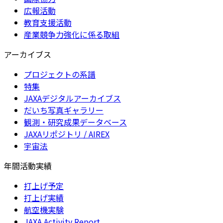
広報活動
教育支援活動
産業競争力強化に係る取組
アーカイブス
プロジェクトの系譜
特集
JAXAデジタルアーカイブス
だいち写真ギャラリー
観測・研究成果データベース
JAXAリポジトリ / AIREX
宇宙法
年間活動実績
打上げ予定
打上げ実績
航空機実験
JAXA Activity Report