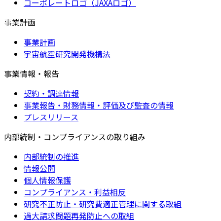
コーポレートロゴ（JAXAロゴ）
事業計画
事業計画
宇宙航空研究開発機構法
事業情報・報告
契約・調達情報
事業報告・財務情報・評価及び監査の情報
プレスリリース
内部統制・コンプライアンスの取り組み
内部統制の推進
情報公開
個人情報保護
コンプライアンス・利益相反
研究不正防止・研究費適正管理に関する取組
過大請求問題再発防止への取組